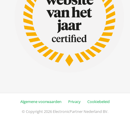
Algemene voorwaarden
Privacy
Cookiebeleid
© Copyright 2026 ElectronicPartner Nederland BV.