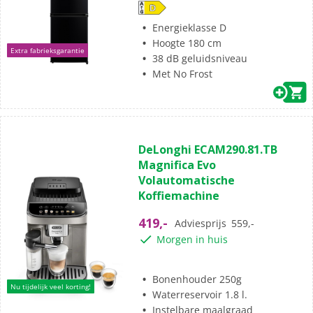
Energieklasse D
Hoogte 180 cm
Extra fabrieksgarantie
38 dB geluidsniveau
Met No Frost
DeLonghi ECAM290.81.TB
Magnifica Evo
Volautomatische
Koffiemachine
419,-
Adviesprijs
559,-
Morgen in huis
Bonenhouder 250g
Nu tijdelijk veel korting!
Waterreservoir 1.8 l.
Instelbare maalgraad