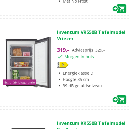
Met No Frost
Inventum VR550B Tafelmodel
Vriezer
319,-
Adviesprijs
329,-
Morgen in huis
Energieklasse D
Hoogte 85 cm
Extra fabrieksgarantie
39 dB geluidsniveau
Inventum KK550B Tafelmodel