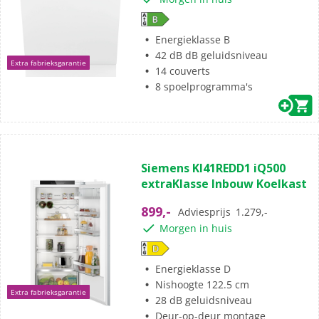
Energieklasse B
42 dB dB geluidsniveau
Extra fabrieksgarantie
14 couverts
8 spoelprogramma's
Siemens KI41REDD1 iQ500
extraKlasse Inbouw Koelkast
899,-
Adviesprijs
1.279,-
Morgen in huis
Energieklasse D
Nishoogte 122.5 cm
Extra fabrieksgarantie
28 dB geluidsniveau
Deur-op-deur montage