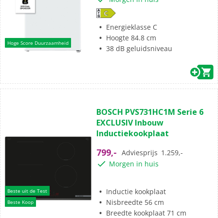
Energieklasse C
Hoogte 84.8 cm
Hoge Score Duurzaamheid
38 dB geluidsniveau
BOSCH PVS731HC1M Serie 6
EXCLUSIV Inbouw
Inductiekookplaat
799,-
Adviesprijs
1.259,-
Morgen in huis
Inductie kookplaat
Beste uit de Test
Nisbreedte 56 cm
Beste Koop
Breedte kookplaat 71 cm