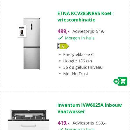
ETNA KCV385NRVS Koel-
vriescombinatie
499,-
Adviesprijs
549,-
Morgen in huis
Energieklasse C
Hoogte 186 cm
36 dB geluidsniveau
Met No Frost
Inventum IVW6025A Inbouw
Vaatwasser
419,-
Adviesprijs
569,-
Morgen in huis