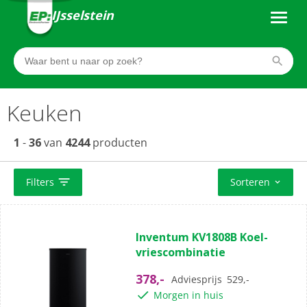
IJsselstein
Keuken
1
-
36
van
4244
producten
Filters
Sorteren
Inventum KV1808B Koel-
vriescombinatie
378,-
Adviesprijs
529,-
Morgen in huis