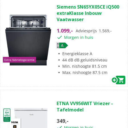
Siemens SN65YX05CE iQ500
extraKlasse Inbouw
Vaatwasser
1.099,-
Adviesprijs
1.569,-
Morgen in huis
Energieklasse A
44 dB dB geluidsniveau
Extra fabrieksgarantie
Min. nishoogte 81.5 cm
Max. nishoogte 87.5 cm
ETNA VV956WIT Vriezer -
Tafelmodel
349,-
Morgen in huis