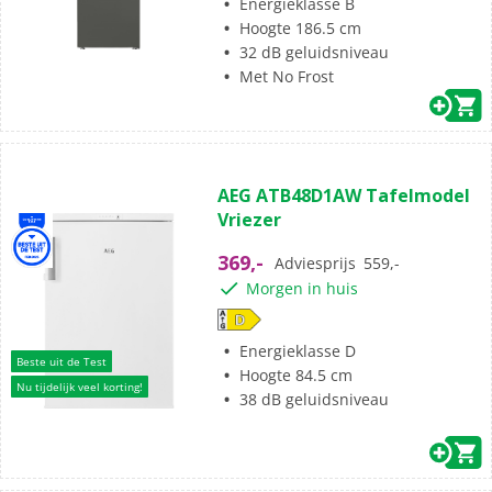
Energieklasse B
Hoogte 186.5 cm
32 dB geluidsniveau
Met No Frost
AEG ATB48D1AW Tafelmodel
Vriezer
369,-
Adviesprijs
559,-
Morgen in huis
Energieklasse D
Beste uit de Test
Hoogte 84.5 cm
Nu tijdelijk veel korting!
38 dB geluidsniveau