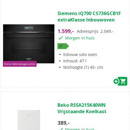
Siemens iQ700 CS736GCB1F
extraKlasse Inbouwoven
1.599,-
Adviesprijs
2.049,-
Morgen in huis
+
A
Inbouw solo oven
Inhoud: 47 l
Extra fabrieksgarantie
Nishoogte (1) 45- cm
Beko RSSA215K40WN
Vrijstaande Koelkast
389,-
Morgen in huis