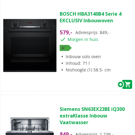
BOSCH HBA3140B4 Serie 4
EXCLUSIV Inbouwoven
579,-
Adviesprijs
849,-
Morgen in huis
+
A
Inbouw solo oven
Inhoud: 71 l
Nishoogte (1) 58.5- cm
Siemens SN63EX23BE iQ300
extraKlasse Inbouw
Vaatwasser
849,-
Adviesprijs
1.239,-