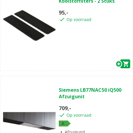
Koolstoffilters - 2 Stuks
95,-
Op voorraad
Siemens LB77NAC50 iQ500
Afzuigunit
709,-
Op voorraad
A
Afzuigunit