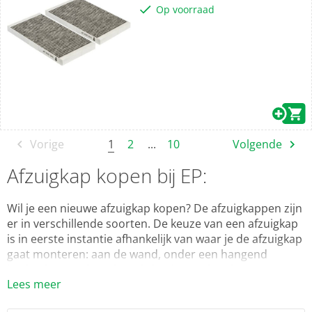
Op voorraad
1
Vorige
2
...
10
Volgende
Afzuigkap kopen bij EP:
Wil je een nieuwe afzuigkap kopen? De afzuigkappen zijn
er in verschillende soorten. De keuze van een afzuigkap
is in eerste instantie afhankelijk van waar je de afzuigkap
gaat monteren: aan de wand, onder een hangend
keukenkastje of aan het plafond? De afzuigkappen zijn
Lees meer
verkrijgbaar als schouwkap, onderbouw afzuigkap,
vlakscherm afzuigkap, eiland afzuigkap, plafond