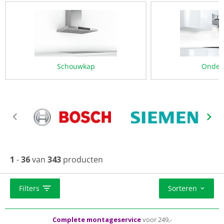
Schouwkap
Onder
1
-
36
van
343
producten
Standaard
gratis
thuisbezorgd vanaf 50,-
Al meer dan 50 jaar dé elektronicaspecialist
Filters
Sorteren
Complete montageservice
voor 249,-