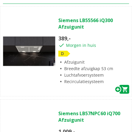
Siemens LB55566 iQ300
Afzuigunit
389,-
Morgen in huis
D
Afzuigunit
Breedte afzuigkap 53 cm
Luchtafvoersysteem
Recirculatiesysteem
Siemens LB57NPC60 iQ700
Afzuigunit
1.009,-