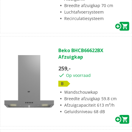
Breedte afzuigkap 70 cm
Luchtafvoersysteem
Recirculatiesysteem
Beko BHCB66622BX
Afzuigkap
259,-
Op voorraad
B
Wandschouwkap
Breedte afzuigkap 59.8 cm
Afzuigcapaciteit 613 m³/h
Geluidsniveau 68 dB