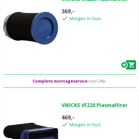
369,-
Morgen in huis
Standaard
gratis
thuisbezorgd vanaf 50,-
Al meer dan 50 jaar dé elektronicaspecialist
Complete montageservice
voor 249,-
VIKICKS VF220 Plasmafilter
469,-
Morgen in huis