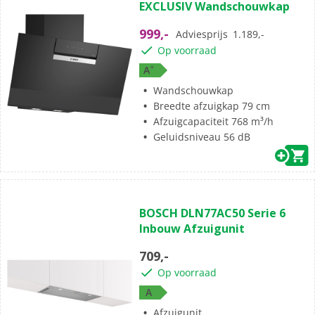
EXCLUSIV Wandschouwkap
999,-
Adviesprijs
1.189,-
Op voorraad
+
A
Wandschouwkap
Breedte afzuigkap 79 cm
Afzuigcapaciteit 768 m³/h
Geluidsniveau 56 dB
BOSCH DLN77AC50 Serie 6
Inbouw Afzuigunit
709,-
Op voorraad
A
Afzuigunit