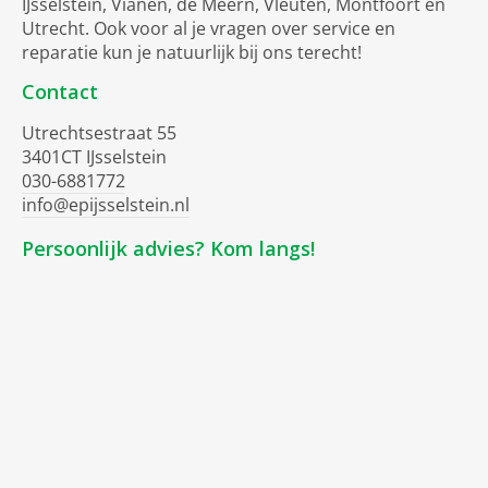
IJsselstein, Vianen, de Meern, Vleuten, Montfoort en
uitgebalanceerd assortiment met de beste
Utrecht. Ook voor al je vragen over service en
afzuigkappen. EP: helpt je graag bij het kiezen van de
reparatie kun je natuurlijk bij ons terecht!
juiste afzuigkap.
Contact
Utrechtsestraat 55
3401CT IJsselstein
030-6881772
info@epijsselstein.nl
Persoonlijk advies? Kom langs!