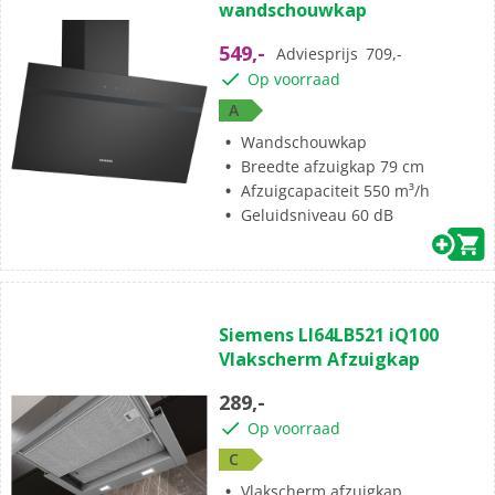
wandschouwkap
549,-
Adviesprijs
709,-
Op voorraad
A
Wandschouwkap
Breedte afzuigkap 79 cm
Afzuigcapaciteit 550 m³/h
Geluidsniveau 60 dB
Siemens LI64LB521 iQ100
Vlakscherm Afzuigkap
289,-
Op voorraad
C
Vlakscherm afzuigkap