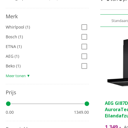
Merk
Standaar
Whirlpool
(1)
Bosch
(1)
ETNA
(1)
AEG
(1)
Beko
(1)
Meer tonen ▼
Prijs
AEG GI87D
AuroraTe
0.00
1349.00
Eilandafz
1.349,-
Ad