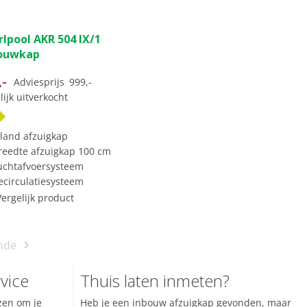
rlpool AKR 504 IX/1
ouwkap
,-
Adviesprijs
999,-
lijk uitverkocht
iland afzuigkap
reedte afzuigkap 100 cm
uchtafvoersysteem
ecirculatiesysteem
Vergelijk product
nde
vice
Thuis laten inmeten?
ezen om je
Heb je een inbouw afzuigkap gevonden, maar