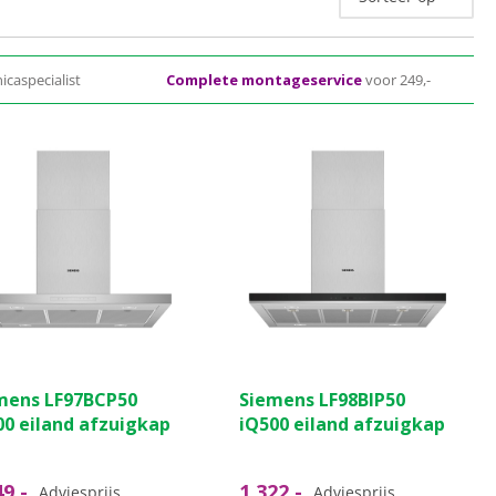
icaspecialist
Complete montageservice
voor 249,-
mens LF97BCP50
Siemens LF98BIP50
00 eiland afzuigkap
iQ500 eiland afzuigkap
49,-
1.322,-
Adviesprijs
Adviesprijs