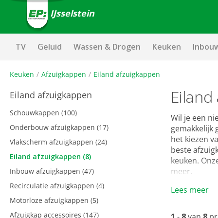
IJsselstein
TV
Geluid
Wassen & Drogen
Keuken
Inbou
Keuken
Afzuigkappen
Eiland afzuigkappen
Eiland
Eiland afzuigkappen
Schouwkappen
(100)
Wil je een ni
Onderbouw afzuigkappen
(17)
gemakkelijk 
het kiezen va
Vlakscherm afzuigkappen
(24)
beste afzuigk
Eiland afzuigkappen
(8)
keuken. Onze
meer.
Inbouw afzuigkappen
(47)
Recirculatie afzuigkappen
(4)
Lees meer
Motorloze afzuigkappen
(5)
Afzuigkap accessoires
(147)
1
-
8
van
8
pr