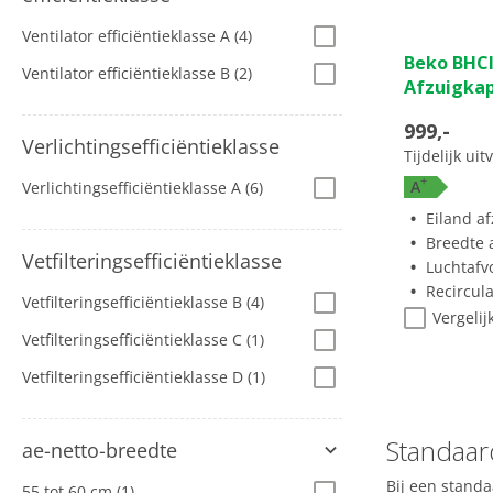
Ventilator efficiëntieklasse A
(4)
Beko BHC
Ventilator efficiëntieklasse B
(2)
Afzuigka
999,-
Verlichtingsefficiëntieklasse
Tijdelijk ui
+
A
Verlichtingsefficiëntieklasse A
(6)
Eiland a
Breedte a
Vetfilteringsefficiëntieklasse
Luchtafv
Recircul
Vetfilteringsefficiëntieklasse B
(4)
Vergelij
Vetfilteringsefficiëntieklasse C
(1)
Vetfilteringsefficiëntieklasse D
(1)
Standaar
ae-netto-breedte
Bij een standa
55 tot 60 cm
(1)