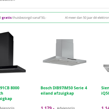
d
gratis
thuisbezorgd vanaf 50,-
Al meer dan 50 jaar dé elektron
91CB 8000
Bosch DIB97IM50 Serie 4
Sie
ch
eiland afzuigkap
iQ5
uigkap
1.179,-
1.1
viesprijs
Adviesprijs