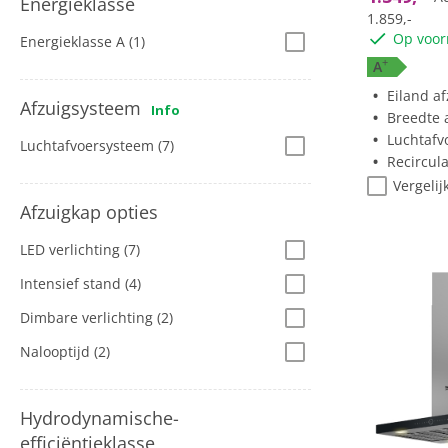
Energieklasse
1.859,-
Op voor
Energieklasse A
(1)
+
A
Eiland a
Afzuigsysteem
Info
Breedte a
Luchtafv
Luchtafvoersysteem
(7)
Recircul
Vergelij
Afzuigkap opties
LED verlichting
(7)
Intensief stand
(4)
Dimbare verlichting
(2)
Nalooptijd
(2)
Hydrodynamische-
efficiëntieklasse