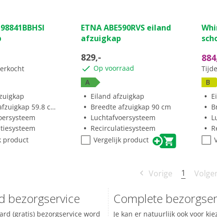
I98841BBHSI
ETNA ABE590RVS eiland
Whi
p
afzuigkap
sch
829,-
884
Op voorraad
tverkocht
Tijde
A
B
fzuigkap
Eiland afzuigkap
E
fzuigkap 59.8 cm
Breedte afzuigkap 90 cm
B
oersysteem
Luchtafvoersysteem
L
atiesysteem
Recirculatiesysteem
R
k product
Vergelijk product
1
Vorige
Volge
d bezorgservice
Complete bezorgser
ard (gratis) bezorgservice word
Je kan er natuurlijk ook voor ki