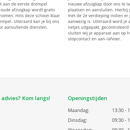
ot aan de eerste drempel
nieuwe afzuigkap door ons te l
 oude afzuigkap wordt gratis
plaatsen en aansluiten. Hierbij 
nomen, mits deze schoon klaar
met de 2e verdieping indien er g
rempel. Uiteraard kan je bij ons
aanwezig is. Uiteraard word je 
or aanvullende diensten.
netjes uitgepakt, gecontroleer
sluiten wij je apparaat aan op 
stopcontact en aan-/afvoer.
k advies? Kom langs!
Openingstijden
Maandag:
13:30 - 
Dinsdag:
09:30 - 