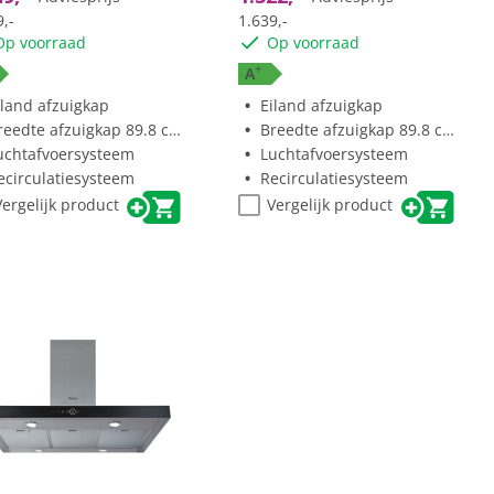
,-
1.639,-
Op voorraad
Op voorraad
+
A
iland afzuigkap
Eiland afzuigkap
reedte afzuigkap 89.8 cm
Breedte afzuigkap 89.8 cm
uchtafvoersysteem
Luchtafvoersysteem
ecirculatiesysteem
Recirculatiesysteem
Vergelijk product
Vergelijk product