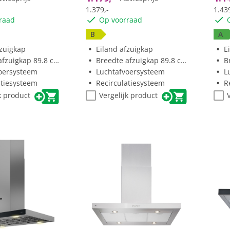
1.379,-
1.439
raad
Op voorraad
B
A
fzuigkap
Eiland afzuigkap
E
fzuigkap 89.8 cm
Breedte afzuigkap 89.8 cm
B
oersysteem
Luchtafvoersysteem
L
atiesysteem
Recirculatiesysteem
R
k product
Vergelijk product