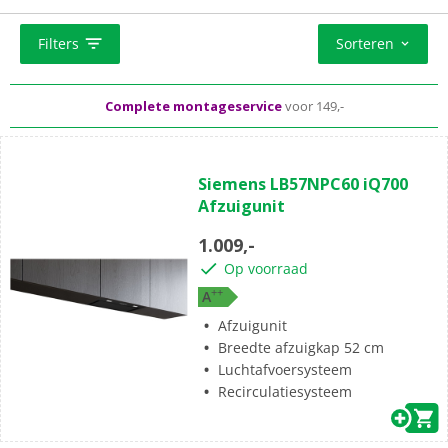
Onze inbouw afzuigkappen zijn te vergelijken op
energieklasse, afzuigsysteem, maximale luchtafvoer,
Standaard
gratis
thuisbezorgd vanaf 50,-
geluidsniveau en meer.
Filters
Sorteren
Al meer dan 50 jaar dé elektronicaspecialist
Complete montageservice
voor 149,-
Siemens LB57NPC60 iQ700
Afzuigunit
1.009,-
Op voorraad
+
+
A
Afzuigunit
Breedte afzuigkap 52 cm
Luchtafvoersysteem
Recirculatiesysteem