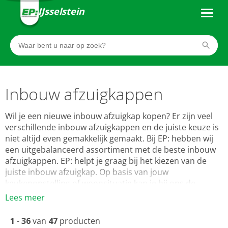
IJsselstein
Inbouw afzuigkappen
Wil je een nieuwe inbouw afzuigkap kopen? Er zijn veel
verschillende inbouw afzuigkappen en de juiste keuze is
niet altijd even gemakkelijk gemaakt. Bij EP: hebben wij
een uitgebalanceerd assortiment met de beste inbouw
afzuigkappen. EP: helpt je graag bij het kiezen van de
juiste inbouw afzuigkap. Op basis van jouw
keukenopstelling of woonsituatie kan je bij ons de
beste afzuigkap kiezen geschikt
Lees meer
voor luchtafvoer of recirculatie met de beste
afzuigcapaciteit voor een optimaal klimaat in je keuken.
1
-
36
van
47
producten