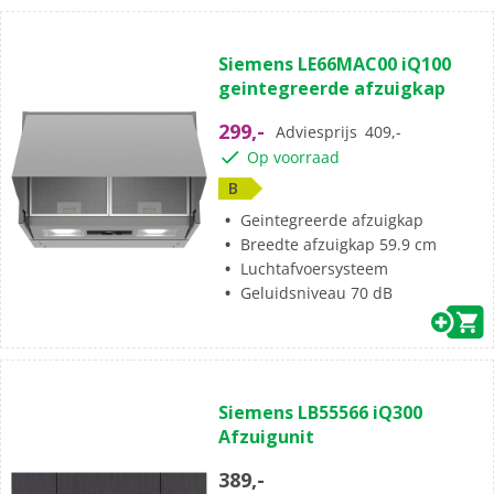
Siemens LE66MAC00 iQ100
geintegreerde afzuigkap
299,-
Adviesprijs
409,-
Op voorraad
B
Geintegreerde afzuigkap
Breedte afzuigkap 59.9 cm
Luchtafvoersysteem
Geluidsniveau 70 dB
Siemens LB55566 iQ300
Afzuigunit
389,-