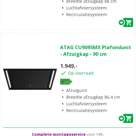
Breedte afzuigkap 88 cm
Luchtafvoersysteem
Recirculatiesysteem
ATAG CU9095MX Plafondunit
- Afzuigkap - 90 cm
1.949,-
Op voorraad
+
+
A
Afzuigunit
Breedte afzuigkap 86.4 cm
Luchtafvoersysteem
Standaard
gratis
thuisbezorgd vanaf 50,-
Recirculatiesysteem
Al meer dan 50 jaar dé elektronicaspecialist
Complete montageservice
voor 149,-