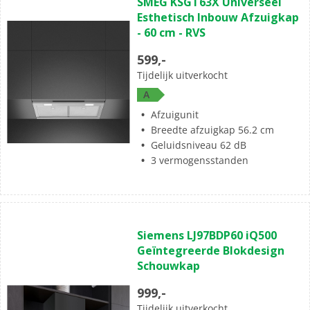
SMEG KSGT63X Universeel
Esthetisch Inbouw Afzuigkap
- 60 cm - RVS
599,-
Tijdelijk uitverkocht
A
Afzuigunit
Breedte afzuigkap 56.2 cm
Geluidsniveau 62 dB
3 vermogensstanden
Siemens LJ97BDP60 iQ500
Geïntegreerde Blokdesign
Schouwkap
999,-
Tijdelijk uitverkocht