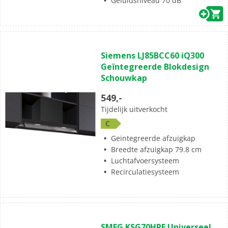
Geluidsniveau 70 dB
Siemens LJ85BCC60 iQ300
Geïntegreerde Blokdesign
Schouwkap
549,-
Tijdelijk uitverkocht
C
Geintegreerde afzuigkap
Breedte afzuigkap 79.8 cm
Luchtafvoersysteem
Recirculatiesysteem
SMEG KSG70HPE Universeel