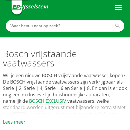
IJsselstein
Bosch vrijstaande
vaatwassers
Wil je een nieuwe BOSCH vrijstaande vaatwasser kopen?
De BOSCH vrijstaande vaatwassers zijn verkrijgbaar als
Serie | 2, Serie | 4, Serie | 6 en Serie | 8. En dan is er ook
nog een exclusieve lijn huishoudelijke apparaten,
namelijk de
BOSCH EXCLUSIV
vaatwassers, welke
standaard worden uitgerust met bijzondere extra’s! Met
een BOSCH vaatwasser vind je gegarandeerd de juiste
vaatwasser voor jouw wensen.
Lees meer