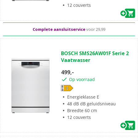
Standaard
gratis
thuisbezorgd vanaf 50,-
12 couverts
Al meer dan 50 jaar dé elektronicaspecialist
Complete aansluitservice
voor 29,99
BOSCH SMS26AW01F Serie 2
Vaatwasser
499,-
Op voorraad
Energieklasse E
48 dB dB geluidsniveau
Breedte 60 cm
12 couverts