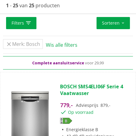
1
-
25
van
25
producten
Filters
Sorteren
Standaard
gratis
thuisbezorgd vanaf 50,-
Merk: Bosch
Wis alle filters
Al meer dan 50 jaar dé elektronicaspecialist
Complete aansluitservice
voor 29,99
BOSCH SMS4ELI06F Serie 4
Vaatwasser
779,-
Adviesprijs
879,-
Op voorraad
Energieklasse B