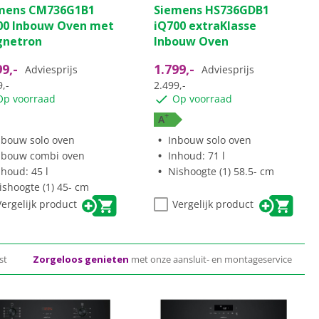
mens CM736G1B1
Siemens HS736GDB1
00 Inbouw Oven met
iQ700 extraKlasse
netron
Inbouw Oven
99,-
1.799,-
Adviesprijs
Adviesprijs
,-
2.499,-
Op voorraad
Op voorraad
+
A
nbouw solo oven
Inbouw solo oven
nbouw combi oven
Inhoud: 71 l
nhoud: 45 l
Nishoogte (1) 58.5- cm
ishoogte (1) 45- cm
Vergelijk product
Vergelijk product
st
Zorgeloos genieten
met onze aansluit- en montageservice