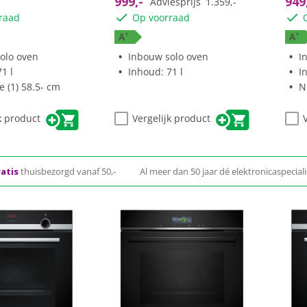
999,-
949
Adviesprijs
1.359,-
raad
Op voorraad
+
+
A
A
olo oven
Inbouw solo oven
I
1 l
Inhoud: 71 l
I
 (1) 58.5- cm
N
k product
Vergelijk product
atis
thuisbezorgd vanaf 50,-
Al meer dan 50 jaar dé elektronicaspeciali