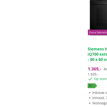
Extra fabriek
Siemens 
iQ700 ext
- 60 x 60 
1.369,-
Ad
1.929,-
Op voor
+
A
Inbouw s
Inhoud: 7
Nishoogte