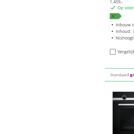
1.459,-
Op voor
+
A
Inbouw s
Inhoud: 7
Nishoogte
Vergelij
Standaard
gr