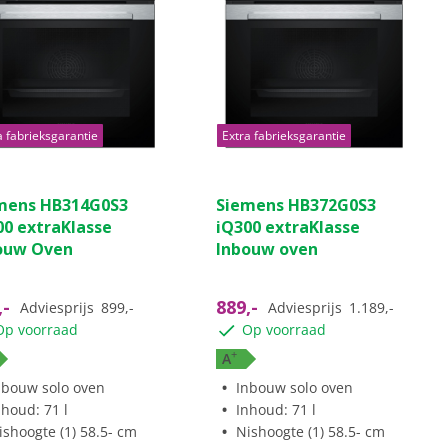
a fabrieksgarantie
Extra fabrieksgarantie
mens HB314G0S3
Siemens HB372G0S3
00 extraKlasse
iQ300 extraKlasse
ouw Oven
Inbouw oven
,-
889,-
Adviesprijs
899,-
Adviesprijs
1.189,-
Op voorraad
Op voorraad
+
A
nbouw solo oven
Inbouw solo oven
nhoud: 71 l
Inhoud: 71 l
ishoogte (1) 58.5- cm
Nishoogte (1) 58.5- cm