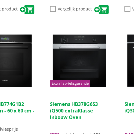
k product
Vergelijk product
Extra fabrieksgarantie
HB774G1B2
Siemens HB378G6S3
Sie
 - 60 x 60 cm -
iQ500 extraKlasse
iQ3
Inbouw Oven
viesprijs