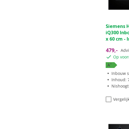
Siemens 
iQ300 Inb
x 60 cm - 
479,-
Advi
Op voor
+
A
Inbouw s
Inhoud: 7
Nishoogte
Vergelij