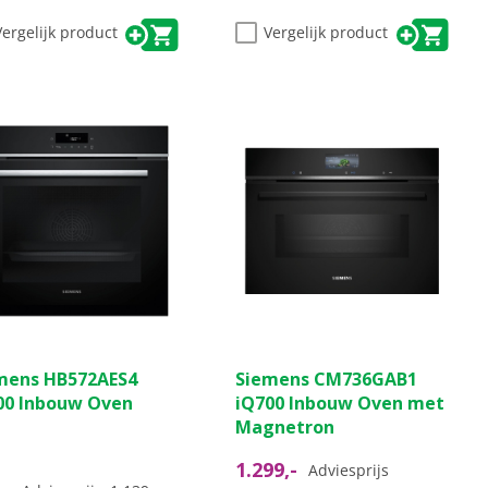
Vergelijk product
Vergelijk product
mens HB572AES4
Siemens CM736GAB1
00 Inbouw Oven
iQ700 Inbouw Oven met
Magnetron
1.299,-
Adviesprijs