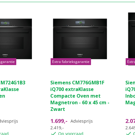
sgarantie
Extra fabrieksgarantie
Extr
CM724G1B3
Siemens CM776GMB1F
Sie
raKlasse
iQ700 extraKlasse
iQ7
en
Compacte Oven met
Inb
Magnetron - 60 x 45 cm -
Mag
Zwart
1.699,-
2.0
viesprijs
Adviesprijs
2.419,-
2.649
raad
Op voorraad