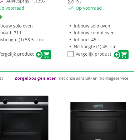
,-
Adviesprijs
1.139,-
2.019,-
Op voorraad
Op voorraad
nbouw solo oven
Inbouw solo oven
nhoud: 71 l
Inbouw combi oven
ishoogte (1) 58.5- cm
Inhoud: 45 l
Nishoogte (1) 45- cm
Vergelijk product
Vergelijk product
st
Zorgeloos genieten
met onze aansluit- en montageservice