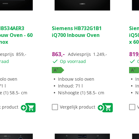
HB534AER3
Siemens HB732G1B1
Sie
ouw Oven - 60
iQ700 Inbouw Oven
iQ5
Inox
x 60
863,-
819
esprijs
859,-
Adviesprijs
1.249,-
raad
Op voorraad
+
+
A
A
olo oven
Inbouw solo oven
I
1 l
Inhoud: 71 l
I
 (1) 58.5- cm
Nishoogte (1) 58.5- cm
N
k product
Vergelijk product