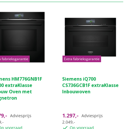
a fabrieksgarantie
Extra fabrieksgarantie
mens HM776GNB1F
Siemens iQ700
00 extraKlasse
CS736GCB1F extraKlasse
ouw Oven met
Inbouwoven
netron
79,-
1.297,-
Adviesprijs
Adviesprijs
,-
2.049,-
Op voorraad
Op voorraad