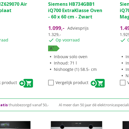
Z629070 Air
Siemens HB734GBB1
Sie
lplaat
iQ700 ExtraKlasse Oven
iQ7
- 60 x 60 cm - Zwart
Mag
1.099,-
1.4
Adviesprijs
1.329,-
1.929
raad
Op voorraad
+
A
Inbouw solo oven
I
Inhoud: 71 l
I
Nishoogte (1) 58.5- cm
I
N
k product
Vergelijk product
atis
thuisbezorgd vanaf 50,-
Al meer dan 50 jaar dé elektronicaspeciali