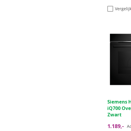
Vergelij
Siemens 
iQ700 Oven
Zwart
1.189,-
Ad