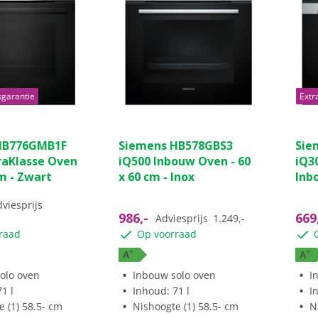
sgarantie
Extr
HB776GMB1F
Siemens HB578GBS3
Sie
raKlasse Oven
iQ500 Inbouw Oven - 60
iQ3
cm - Zwart
x 60 cm - Inox
Inb
viesprijs
986,-
669
Adviesprijs
1.249,-
raad
Op voorraad
+
+
A
A
olo oven
Inbouw solo oven
I
1 l
Inhoud: 71 l
I
 (1) 58.5- cm
Nishoogte (1) 58.5- cm
N