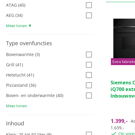
ATAG
(40)
AEG
(34)
Meer tonen ▼
Type ovenfuncties
Bovenwarmte
(3)
Extra fabriek
Grill
(41)
Hetelucht
(41)
Siemens 
Pizzastand
(36)
iQ700 ext
Boven- en onderwarmte
(40)
Inbouwov
Meer tonen
1.399,-
Ad
Inhoud
1.639,-
Op voor
Klein: 25 tot 50 liter
(9)