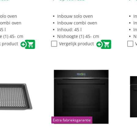
olo oven
Inbouw solo oven
I
combi oven
Inbouw combi oven
I
5 l
Inhoud: 45 l
I
e (1) 45- cm
Nishoogte (1) 45- cm
N
k product
Vergelijk product
Extra fabrieksgarantie