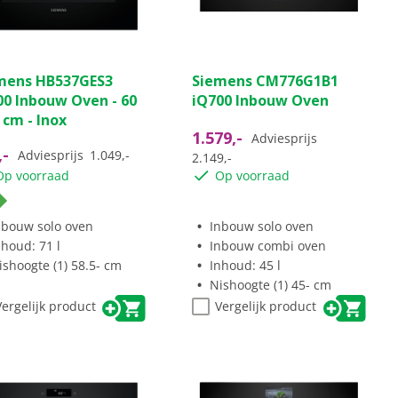
mens HB537GES3
Siemens CM776G1B1
00 Inbouw Oven - 60
iQ700 Inbouw Oven
 cm - Inox
1.579,-
Adviesprijs
,-
Adviesprijs
1.049,-
2.149,-
Op voorraad
Op voorraad
nbouw solo oven
Inbouw solo oven
nhoud: 71 l
Inbouw combi oven
ishoogte (1) 58.5- cm
Inhoud: 45 l
Nishoogte (1) 45- cm
Vergelijk product
Vergelijk product