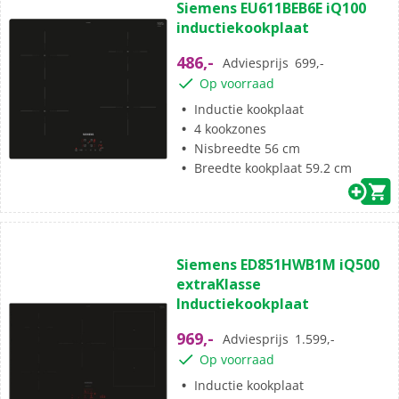
Siemens EU611BEB6E iQ100
inductiekookplaat
486,-
Adviesprijs
699,-
Op voorraad
Inductie kookplaat
4 kookzones
Nisbreedte 56 cm
Breedte kookplaat 59.2 cm
Siemens ED851HWB1M iQ500
extraKlasse
Inductiekookplaat
969,-
Adviesprijs
1.599,-
Op voorraad
Inductie kookplaat