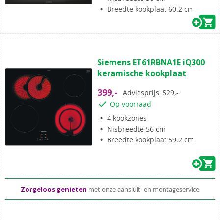
Breedte kookplaat 60.2 cm
Siemens ET61RBNA1E iQ300
keramische kookplaat
399,-
Adviesprijs
529,-
Op voorraad
4 kookzones
Nisbreedte 56 cm
Breedte kookplaat 59.2 cm
Standaard
gratis
thuisbezorgd vanaf 50,-
Al meer dan 50 jaar dé elektronicaspecialist
Zorgeloos genieten
met onze aansluit- en montageservice