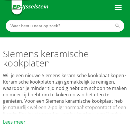
IJsselstein
Siemens keramische
kookplaten
Wil je een nieuwe Siemens keramische kookplaat kopen?
Keramische kookplaten zijn gemakkelijk te reinigen,
waardoor je minder tijd nodig hebt om schoon te maken
en meer tijd hebt om te koken en van het eten te
genieten. Voor een Siemens keramische kookplaat heb
je natuurlijk wel een 2-polig ‘normaal’ stopcontact of een
5-polig Perilex stopcontact nodig, hierbij is een 2-polig
stopcontact voor 1 fase kookplaten en een 5-polig
Lees meer
Perilex stopcontact voor 2 fasen of 3 fasen kookplaten.