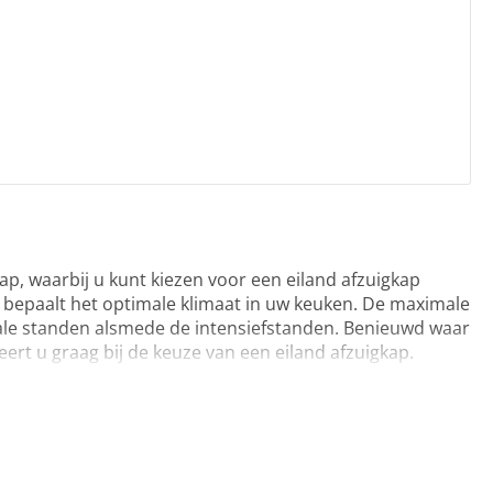
ap, waarbij u kunt kiezen voor een eiland afzuigkap
it bepaalt het optimale klimaat in uw keuken. De maximale
normale standen alsmede de intensiefstanden. Benieuwd waar
eert u graag bij de keuze van een eiland afzuigkap.
nden, met elkaar, maar ook met de apparaten om
 u dankzij de Home Connect App toegang tot, en
u maar wilt. Hiermee bent u voorzien van diverse
n eiland afzuigkap. U kunt de vermogensstanden of
n. Ook zorgt de Home Connect voor maximale