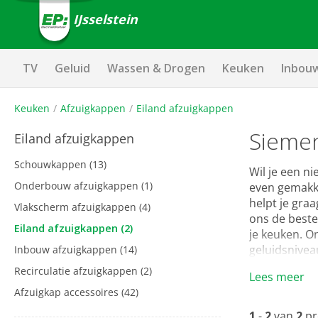
IJsselstein
TV
Geluid
Wassen & Drogen
Keuken
Inbou
Keuken
Afzuigkappen
Eiland afzuigkappen
Siemen
Eiland afzuigkappen
Schouwkappen
(13)
Wil je een ni
Onderbouw afzuigkappen
(1)
even gemakke
helpt je graa
Vlakscherm afzuigkappen
(4)
ons de beste
Eiland afzuigkappen
(2)
je keuken. O
geluidsnivea
Inbouw afzuigkappen
(14)
Recirculatie afzuigkappen
(2)
Lees meer
Afzuigkap accessoires
(42)
1
-
2
van
2
pr