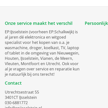
prestati
automati
dient te
cookCon
Onze service maakt het verschil
Persoonlij
afzuigka
EP:IJsselstein (voorheen EP:Schalkwijk) is
eiland a
al jaren dé elektronica en witgoed
stand of
specialist voor het kopen van o.a. je
climate
wasmachine, droger, koelkast, TV, laptop
climateC
of tablet in de omgeving van Nieuwegein,
climateC
Houten, IJsselstein, Vianen, de Meern,
stelt au
Vleuten, Montfoort en Utrecht. Ook voor
door voo
al je vragen over service en reparatie kun
sensor w
je natuurlijk bij ons terecht!
emotionL
emotionL
Contact
past zic
Utrechtsestraat 55
kleurenp
3401CT IJsselstein
cleanAir
030-6881772
innovati