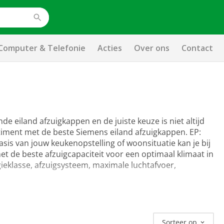
Computer & Telefonie
Acties
Over ons
Contact
de eiland afzuigkappen en de juiste keuze is niet altijd
timent met de beste Siemens eiland afzuigkappen. EP:
basis van jouw keukenopstelling of woonsituatie kan je bij
met de beste afzuigcapaciteit voor een optimaal klimaat in
gieklasse, afzuigsysteem, maximale luchtafvoer,
Sorteer op