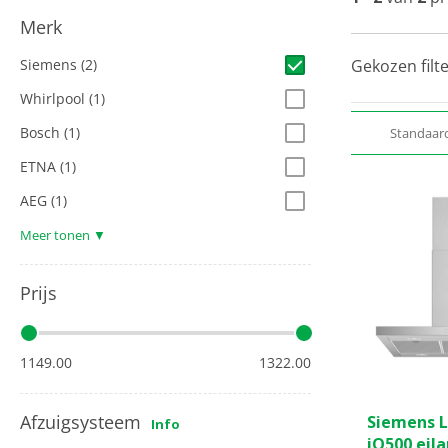
Merk
Siemens
(2)
Gekozen filte
Whirlpool
(1)
Bosch
(1)
Standaar
ETNA
(1)
AEG
(1)
Meer tonen ▼
Prijs
1149.00
1322.00
Afzuigsysteem
Siemens 
Info
iQ500 eil