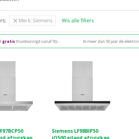
rs:
Merk: Siemens
Wis alle filters
d
gratis
thuisbezorgd vanaf 50,-
Al meer dan 50 jaar dé elektron
LF97BCP50
Siemens LF98BIP50
and afzuigkap
iQ500 eiland afzuigkap