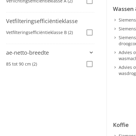
Verlichtingsefficiëntieklasse A
(2)
Wassen 
Siemens
Vetfilteringsefficiëntieklasse
Siemens
Vetfilteringsefficiëntieklasse B
(2)
Siemens
droogco
ae-netto-breedte
Advies 
wasmac
85 tot 90 cm
(2)
Advies 
wasdrog
Koffie
Siemens