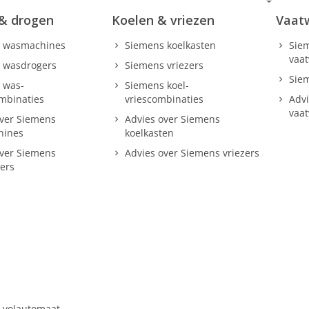
& drogen
Koelen & vriezen
Vaat
 wasmachines
Siemens koelkasten
Siem
vaa
 wasdrogers
Siemens vriezers
Sie
 was-
Siemens koel-
mbinaties
vriescombinaties
Advi
vaa
over Siemens
Advies over Siemens
hines
koelkasten
over Siemens
Advies over Siemens vriezers
ers
 volautomaat