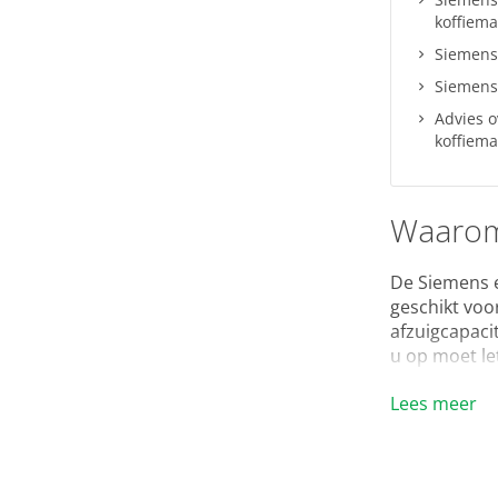
koffiem
Siemens
Siemens
Advies 
koffiem
Waarom 
De Siemens e
geschikt voo
afzuigcapaci
u op moet le
Siemen
Lees meer
ons heen
beheert 
handige 
uitschak