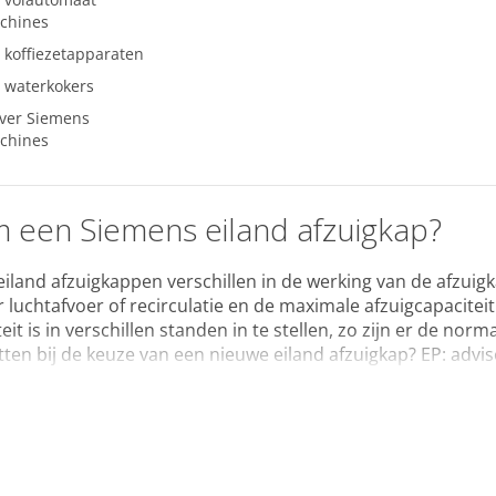
achines
 koffiezetapparaten
 waterkokers
over Siemens
achines
een Siemens eiland afzuigkap?
iland afzuigkappen verschillen in de werking van de afzuigk
r luchtafvoer of recirculatie en de maximale afzuigcapacite
teit is in verschillen standen in te stellen, zo zijn er de 
tten bij de keuze van een nieuwe eiland afzuigkap? EP: advis
s Home Connect.
Wij zijn tegenwoordig steeds meer verbo
. Met de Siemens Home Connect eiland afzuigkappen heeft
u de instellingen van, de eiland afzuigkap waar en wanneer 
functies, zoals het eenvoudig instellen van uw kookplaat e
eltijd van uw eiland afzuigkap eenvoudig aan- en uitzette