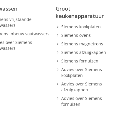
wassen
Groot
keukenapparatuur
ens vrijstaande
twassers
Siemens kookplaten
mens inbouw vaatwassers
Siemens ovens
es over Siemens
Siemens magnetrons
twassers
Siemens afzuigkappen
Siemens fornuizen
Advies over Siemens
kookplaten
Advies over Siemens
afzuigkappen
Advies over Siemens
fornuizen