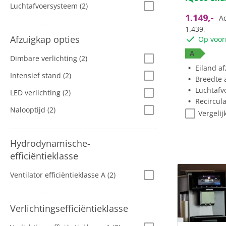
Luchtafvoersysteem
(2)
1.149,-
Ad
1.439,-
Afzuigkap opties
Op voor
A
Dimbare verlichting
(2)
Eiland a
Intensief stand
(2)
Breedte a
Luchtafv
LED verlichting
(2)
Recircul
Nalooptijd
(2)
Vergelij
Hydrodynamische-
efficiëntieklasse
Ventilator efficiëntieklasse A
(2)
Verlichtingsefficiëntieklasse