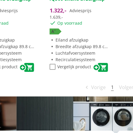
1.322,-
viesprijs
Adviesprijs
1.639,-
raad
Op voorraad
+
A
fzuigkap
Eiland afzuigkap
fzuigkap 89.8 cm
Breedte afzuigkap 89.8 cm
oersysteem
Luchtafvoersysteem
atiesysteem
Recirculatiesysteem
k product
Vergelijk product
1
Vorige
Volge