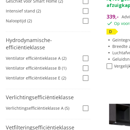
Geschikt voor Smart Home
(2)
afzuigka
Intensief stand
(2)
339,-
Advi
Nalooptijd
(2)
Op voor
D
Hydrodynamische-
Geintegr
Breedte a
efficiëntieklasse
Luchtafv
Ventilator efficiëntieklasse A
(2)
Geluidsn
Vergelij
Ventilator efficiëntieklasse B
(1)
Ventilator efficiëntieklasse E
(2)
Verlichtingsefficiëntieklasse
Verlichtingsefficiëntieklasse A
(5)
Vetfilteringsefficiëntieklasse