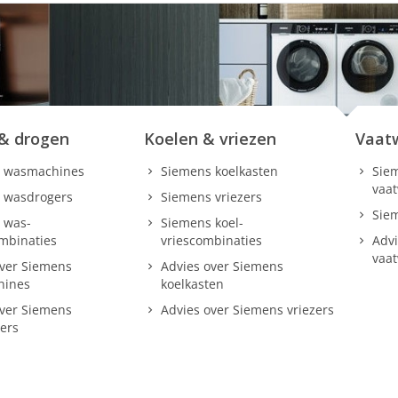
& drogen
Koelen & vriezen
Vaat
 wasmachines
Siemens koelkasten
Siem
vaa
 wasdrogers
Siemens vriezers
Sie
 was-
Siemens koel-
mbinaties
vriescombinaties
Advi
vaa
over Siemens
Advies over Siemens
hines
koelkasten
over Siemens
Advies over Siemens vriezers
ers