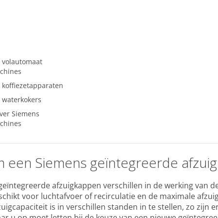
 volautomaat
achines
 koffiezetapparaten
 waterkokers
over Siemens
achines
 een Siemens geïntegreerde afzui
eïntegreerde afzuigkappen verschillen in de werking van de
schikt voor luchtafvoer of recirculatie en de maximale afzui
igcapaciteit is in verschillen standen in te stellen, zo zij
r u op moet letten bij de keuze van een nieuwe geïntegreer