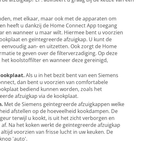
nden, met elkaar, maar ook met de apparaten om
en heeft u dankzij de Home Connect App toegang
waar en wanneer u maar wilt. Hiermee bent u voorzien
kookplaat en geïntegreerde afzuigkap. U kunt de
p eenvoudig aan- en uitzetten. Ook zorgt de Home
atie te geven over de filterverzadiging. Op deze
n het koolstoffilter en wanneer deze gereinigd,
kookplaat.
Als u in het bezit bent van een Siemens
nnect, dan bent u voorzien van comfortabele
kookplaat bediend kunnen worden, zoals het
eerde afzuigkap via de kookplaat.
n.
Met de Siemens geïntegreerde afzuigkappen welke
lheid afstellen op de hoeveelheid kookdampen. De
ur terwijl u kookt, is uit het zicht verborgen en
 af. Na het koken werkt de geïntegreerde afzuigkap
ltijd voorzien van frisse lucht in uw keuken. De
knop 'auto'.