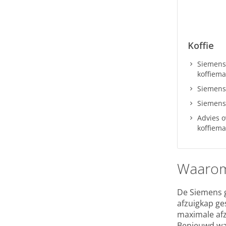
Koffie
Siemens
koffiem
Siemens
Siemens
Advies 
koffiem
Waarom
De Siemens g
afzuigkap ge
maximale afzu
Benieuwd waa