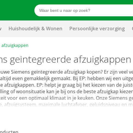
w
Huishoudelijk & Wonen
Persoonlijke verzorging
 afzuigkappen
s geintegreerde afzuigkappen
ieuwe Siemens geïntegreerde afzuigkap kopen? Er zijn veel v
t altijd even gemakkelijk gemaakt. Bij EP: hebben wij een u
e afzuigkappen. EP: helpt je graag bij het kiezen van de jui
ing of woonsituatie kan je bij ons de beste afzuigkap kiezen
teit voor een optimaal klimaat in je keuken. Onze Siemens g
e, afzuigsysteem, maximale luchtafvoer, geluidsniveau en m
oducten