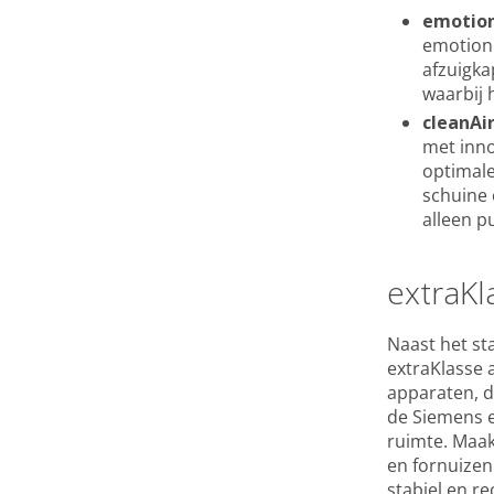
emotionL
emotionL
afzuigka
waarbij 
cleanAir
met inno
optimale
schuine 
alleen pu
extraKl
Naast het st
extraKlasse 
apparaten, 
de Siemens e
ruimte. Maak
en fornuizen
stabiel en r