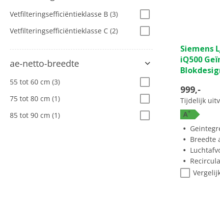
Vetfilteringsefficiëntieklasse B
(3)
Vetfilteringsefficiëntieklasse C
(2)
Siemens L
iQ500 Geï
ae-netto-breedte
Blokdesi
55 tot 60 cm
(3)
999,-
75 tot 80 cm
(1)
Tijdelijk ui
+
A
85 tot 90 cm
(1)
Geintegr
Breedte a
Luchtafv
Recircul
Vergelij