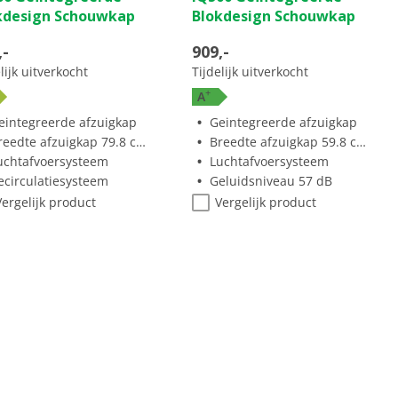
kdesign Schouwkap
Blokdesign Schouwkap
,-
909,-
lijk uitverkocht
Tijdelijk uitverkocht
+
A
eintegreerde afzuigkap
Geintegreerde afzuigkap
reedte afzuigkap 79.8 cm
Breedte afzuigkap 59.8 cm
uchtafvoersysteem
Luchtafvoersysteem
ecirculatiesysteem
Geluidsniveau 57 dB
Vergelijk product
Vergelijk product