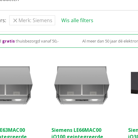
rs:
Merk: Siemens
Wis alle filters
d
gratis
thuisbezorgd vanaf 50,-
Al meer dan 50 jaar dé elektron
LE63MAC00
Siemens LE66MAC00
Sie
ntegreerde
iQ100 geintegreerde
iQ3