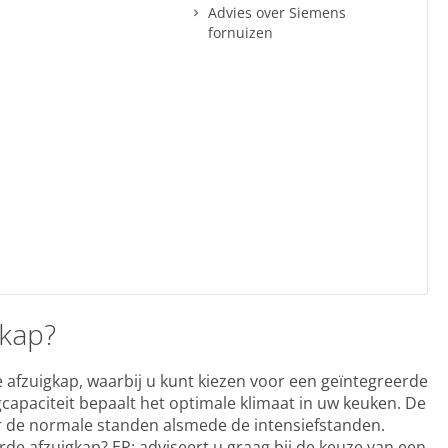
Advies over Siemens
fornuizen
gkap?
 afzuigkap, waarbij u kunt kiezen voor een geïntegreerde
gcapaciteit bepaalt het optimale klimaat in uw keuken. De
n er de normale standen alsmede de intensiefstanden.
de afzuigkap? EP: adviseert u graag bij de keuze van een