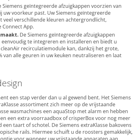
e Siemens geïntegreerde afzuigkappen voorzien van
 bij uw voorkeur past. Uw Siemens geïntegreerde
t veel verschillende kleuren achtergrondlicht,
me Connect App.
k maakt.
De Siemens geïntegreerde afzuigkappen
l eenvoudig te integreren en installeren en biedt u
cleanAir recirculatiemodule kan, dankzij het grote,
5% van alle geuren in uw keuken neutraliseren en laat
design
ment een stap verder dan u al gewend bent. Het Siemens
xtraKlasse assortiment zich meer op de vrijstaande
lasse wasmachines een aquaStop met alarm en hebben
en en een extra voorraadbox of crisperBox voor nog meer
d een taart of schotel. De Siemens extraKlasse bakovens
pische rails. Hiermee schuift u de roosters gemakkelijk,
te optie voor wanneer uw vrijstaande apparaten aan