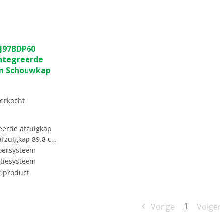
J97BDP60
ntegreerde
gn Schouwkap
tverkocht
eerde afzuigkap
fzuigkap 89.8 cm
oersysteem
atiesysteem
k product
1
Vorige
Volge