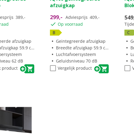
p
afzuigkap
Blo
299,-
549
esprijs
389,-
Adviesprijs
409,-
raad
Op voorraad
Tijde
B
C
eerde afzuigkap
Geintegreerde afzuigkap
G
fzuigkap 59.9 cm
Breedte afzuigkap 59.9 cm
B
oersysteem
Luchtafvoersysteem
L
iveau 62 dB
Geluidsniveau 70 dB
R
k product
Vergelijk product