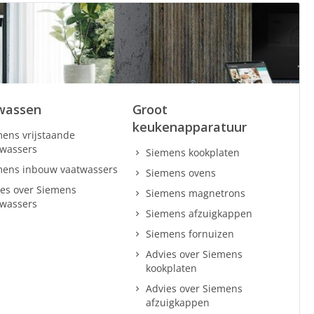
wassen
Groot
keukenapparatuur
ens vrijstaande
twassers
Siemens kookplaten
mens inbouw vaatwassers
Siemens ovens
es over Siemens
Siemens magnetrons
twassers
Siemens afzuigkappen
Siemens fornuizen
Advies over Siemens
kookplaten
Advies over Siemens
afzuigkappen