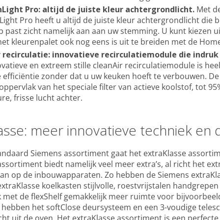
ight Pro: altijd de juiste kleur achtergrondlicht.
Met d
ight Pro heeft u altijd de juiste kleur achtergrondlicht die
p past zicht namelijk aan aan uw stemming. U kunt kiezen ui
het kleurenpalet ook nog eens is uit te breiden met de Ho
 recirculatie: innovatieve recirculatiemodule die indru
vatieve en extreem stille cleanAir recirculatiemodule is hee
 efficiëntie zonder dat u uw keuken hoeft te verbouwen. De 
oppervlak van het speciale filter van actieve koolstof, tot 9
re, frisse lucht achter.
asse: meer innovatieve techniek en 
andaard Siemens assortiment gaat het extraKlasse assorti
assortiment biedt namelijk veel meer extra’s, al richt het e
dan op de inbouwapparaten. Zo hebben de Siemens extraK
xtraKlasse koelkasten stijlvolle, roestvrijstalen handgrep
 met de flexShelf gemakkelijk meer ruimte voor bijvoorbeel
 hebben het softClose deursysteem en een 3-voudige telesco
echt uit de oven. Het extraKlasse assortiment is een perfec