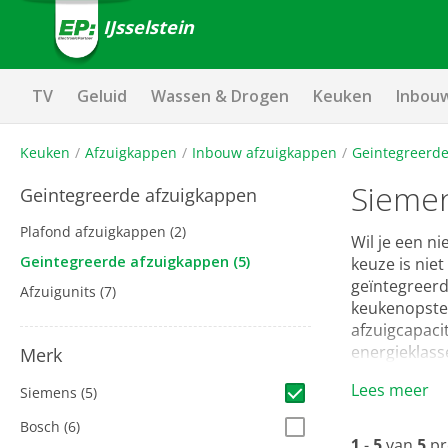
IJsselstein
TV
Geluid
Wassen & Drogen
Keuken
Inbou
Keuken
Afzuigkappen
Inbouw afzuigkappen
Geintegreerde
Siemen
Geintegreerde afzuigkappen
Plafond afzuigkappen
(2)
Wil je een n
Geintegreerde afzuigkappen
(5)
keuze is nie
geïntegreerd
Afzuigunits
(7)
keukenopstell
afzuigcapaci
energieklass
Merk
Lees meer
Siemens
(5)
Bosch
(6)
1
-
5
van
5
pr