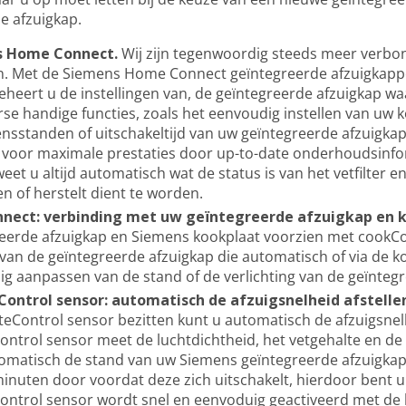
e afzuigkap.
 Home Connect.
Wij zijn tegenwoordig steeds meer verbo
n. Met de Siemens Home Connect geïntegreerde afzuigkapp
beheert u de instellingen van, de geïntegreerde afzuigkap 
rse handige functies, zoals het eenvoudig instellen van uw 
sstanden of uitschakeltijd van uw geïntegreerde afzuigka
voor maximale prestaties door up-to-date onderhoudsinform
eet u altijd automatisch wat de status is van het vetfilter e
n of herstelt dient te worden.
nect: verbinding met uw geïntegreerde afzuigkap en 
eerde afzuigkap en Siemens kookplaat voorzien met cookCo
 van de geïntegreerde afzuigkap die automatisch of via de 
g aanpassen van de stand of de verlichting van de geïntegr
Control sensor: automatisch de afzuigsnelheid afstelle
teControl sensor bezitten kunt u automatisch de afzuigsne
ontrol sensor meet de luchtdichtheid, het vetgehalte en de ge
tomatisch de stand van uw Siemens geïntegreerde afzuigkap
inuten door voordat deze zich uitschakelt, hierdoor bent u a
ontrol sensor wordt snel en eenvoduig geactiveerd met de 