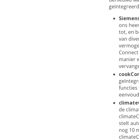
geïntegreerd
Siemens
ons hee
tot, en 
van dive
vermogen
Connect 
manier w
vervange
cookCon
geïntegr
functies
eenvoudi
climate
de clima
climateC
stelt au
nog 10 m
climateC