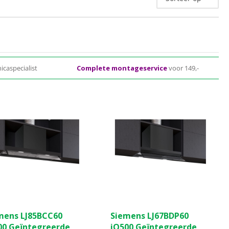
icaspecialist
Complete montageservice
voor 149,-
mens LJ85BCC60
Siemens LJ67BDP60
00 Geïntegreerde
iQ500 Geïntegreerde